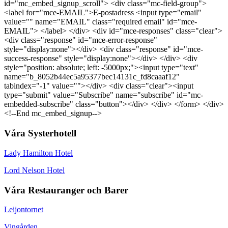
id="mc_embed_signup_scroll"> <div class="mc-field-group">
<label for="mce-EMAIL">E-postadress <input type="email"
value="" name="EMAIL" class="required email" id="mce-
EMAIL"> </label> </div> <div id="mce-responses" class="clear">
<div class="response" id="mce-error-response"
style="display:none"></div> <div class="response" id="mce-
success-response" style="display:none"></div> </div> <div
style="position: absolute; left: -5000px;"><input type="text"
name="b_8052b44ec5a95377bec14131c_fd8caaaf12"
tabindex="-1" value=""></div> <div class="clear"><input
type="submit" value="Subscribe" name="subscribe" id="mc-
embedded-subscribe" class="button"></div> </div> </form> </div>
<!--End mc_embed_signup-->
Våra Systerhotell
Lady Hamilton Hotel
Lord Nelson Hotel
Våra Restauranger och Barer
Leijontornet
Vingården