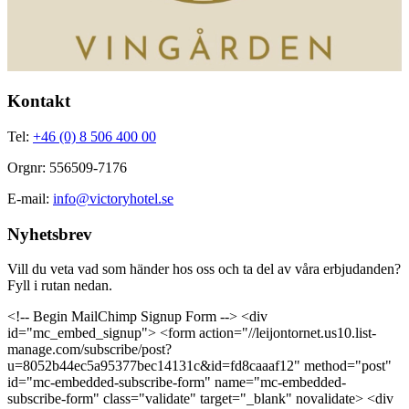
Kontakt
Tel:
+46 (0) 8 506 400 00
Orgnr: 556509-7176
E-mail:
info@victoryhotel.se
Nyhetsbrev
Vill du veta vad som händer hos oss och ta del av våra erbjudanden?
Fyll i rutan nedan.
<!-- Begin MailChimp Signup Form --> <div
id="mc_embed_signup"> <form action="//leijontornet.us10.list-
manage.com/subscribe/post?
u=8052b44ec5a95377bec14131c&id=fd8caaaf12" method="post"
id="mc-embedded-subscribe-form" name="mc-embedded-
subscribe-form" class="validate" target="_blank" novalidate> <div