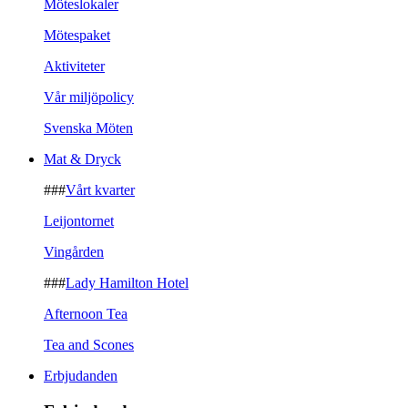
Möteslokaler
Mötespaket
Aktiviteter
Vår miljöpolicy
Svenska Möten
Mat & Dryck
###
Vårt kvarter
Leijontornet
Vingården
###
Lady Hamilton Hotel
Afternoon Tea
Tea and Scones
Erbjudanden