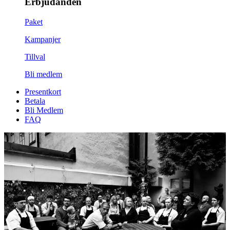
Erbjudanden
Paket
Kampanjer
Tillval
Bli medlem
Presentkort
Betala
Bli Medlem
FAQ