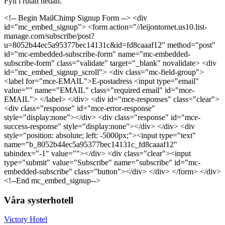
Fyll i rutan nedan.
<!-- Begin MailChimp Signup Form --> <div
id="mc_embed_signup"> <form action="//leijontornet.us10.list-
manage.com/subscribe/post?
u=8052b44ec5a95377bec14131c&id=fd8caaaf12" method="post"
id="mc-embedded-subscribe-form" name="mc-embedded-
subscribe-form" class="validate" target="_blank" novalidate> <div
id="mc_embed_signup_scroll"> <div class="mc-field-group">
<label for="mce-EMAIL">E-postadress <input type="email"
value="" name="EMAIL" class="required email" id="mce-
EMAIL"> </label> </div> <div id="mce-responses" class="clear">
<div class="response" id="mce-error-response"
style="display:none"></div> <div class="response" id="mce-
success-response" style="display:none"></div> </div> <div
style="position: absolute; left: -5000px;"><input type="text"
name="b_8052b44ec5a95377bec14131c_fd8caaaf12"
tabindex="-1" value=""></div> <div class="clear"><input
type="submit" value="Subscribe" name="subscribe" id="mc-
embedded-subscribe" class="button"></div> </div> </form> </div>
<!--End mc_embed_signup-->
Våra systerhotell
Victory Hotel