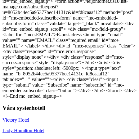
id="mc_embed_signup"> <form action="//leijontornet.us10.list-
manage.com/subscribe/post?
u=8052b44ec5a95377bec14131c&id=fd8caaaf12" method="post"
id="mc-embedded-subscribe-form" name="mc-embedded-
subscribe-form" class="validate" target="_blank" novalidate> <div
id="mc_embed_signup_scroll"> <div class="mc-field-group">
<label for="mce-EMAIL">E-postadress <input type="email"
value="" name="EMAIL" class="required email" id="mce-
EMAIL"> </label> </div> <div id="mce-responses" class="clear">
<div class="response" id="mce-error-response"
style="display:none"></div> <div class="response" id="mce-
success-response" style="display:none"></div> </div> <div
style="position: absolute; left: -5000px;"><input type="text"
name="b_8052b44ec5a95377bec14131c_fd8caaaf12"
tabindex="-1" value=""></div> <div class="clear"><input
type="submit" value="Subscribe" name="subscribe" id="mc-
embedded-subscribe" class="button"></div> </div> </form> </div>
<!--End mc_embed_signup-->
Våra systerhotell
Victory Hotel
Lady Hamilton Hotel