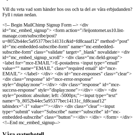
Vill du veta vad som händer hos oss och ta del av våra erbjudanden?
Fyll i rutan nedan.
<!-- Begin MailChimp Signup Form --> <div
id="mc_embed_signup"> <form action="//leijontornet.us10.list-
manage.com/subscribe/post?
u=8052b44ec5a95377bec14131c&id=fd8caaaf12" method="post"
id="mc-embedded-subscribe-form" name="mc-embedded-
subscribe-form" class="validate" target="_blank" novalidate> <div
id="mc_embed_signup_scroll"> <div class="mc-field-group">
<label for="mce-EMAIL">E-postadress <input type="email"
value="" name="EMAIL" class="required email" id="mce-
EMAIL"> </label> </div> <div id="mce-responses" class="clear">
<div class="response" id="mce-error-response"
style="display:none"></div> <div class="response" id="mce-
success-response" style="display:none"></div> </div> <div
style="position: absolute; left: -5000px;"><input type="text"
name="b_8052b44ec5a95377bec14131c_fd8caaaf12"
tabindex="-1" value=""></div> <div class="clear"><input
type="submit" value="Subscribe" name="subscribe" id="mc-
embedded-subscribe" class="button"></div> </div> </form> </div>
<!--End mc_embed_signup-->
Våra systerhotell