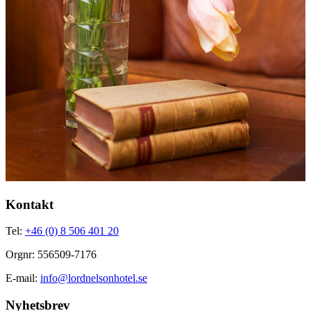
Kontakt
Tel:
+46 (0) 8 506 401 20
Orgnr: 556509-7176
E-mail:
info@lordnelsonhotel.se
Nyhetsbrev