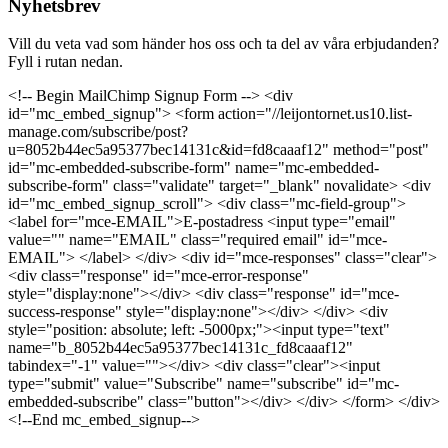
Nyhetsbrev
Vill du veta vad som händer hos oss och ta del av våra erbjudanden?
Fyll i rutan nedan.
<!-- Begin MailChimp Signup Form --> <div
id="mc_embed_signup"> <form action="//leijontornet.us10.list-
manage.com/subscribe/post?
u=8052b44ec5a95377bec14131c&id=fd8caaaf12" method="post"
id="mc-embedded-subscribe-form" name="mc-embedded-
subscribe-form" class="validate" target="_blank" novalidate> <div
id="mc_embed_signup_scroll"> <div class="mc-field-group">
<label for="mce-EMAIL">E-postadress <input type="email"
value="" name="EMAIL" class="required email" id="mce-
EMAIL"> </label> </div> <div id="mce-responses" class="clear">
<div class="response" id="mce-error-response"
style="display:none"></div> <div class="response" id="mce-
success-response" style="display:none"></div> </div> <div
style="position: absolute; left: -5000px;"><input type="text"
name="b_8052b44ec5a95377bec14131c_fd8caaaf12"
tabindex="-1" value=""></div> <div class="clear"><input
type="submit" value="Subscribe" name="subscribe" id="mc-
embedded-subscribe" class="button"></div> </div> </form> </div>
<!--End mc_embed_signup-->