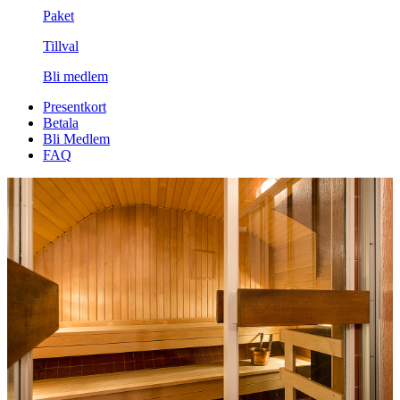
Paket
Tillval
Bli medlem
Presentkort
Betala
Bli Medlem
FAQ