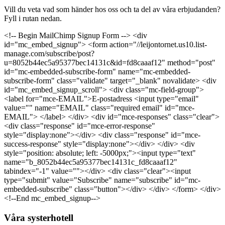
Vill du veta vad som händer hos oss och ta del av våra erbjudanden?
Fyll i rutan nedan.
<!-- Begin MailChimp Signup Form --> <div
id="mc_embed_signup"> <form action="//leijontornet.us10.list-
manage.com/subscribe/post?
u=8052b44ec5a95377bec14131c&id=fd8caaaf12" method="post"
id="mc-embedded-subscribe-form" name="mc-embedded-
subscribe-form" class="validate" target="_blank" novalidate> <div
id="mc_embed_signup_scroll"> <div class="mc-field-group">
<label for="mce-EMAIL">E-postadress <input type="email"
value="" name="EMAIL" class="required email" id="mce-
EMAIL"> </label> </div> <div id="mce-responses" class="clear">
<div class="response" id="mce-error-response"
style="display:none"></div> <div class="response" id="mce-
success-response" style="display:none"></div> </div> <div
style="position: absolute; left: -5000px;"><input type="text"
name="b_8052b44ec5a95377bec14131c_fd8caaaf12"
tabindex="-1" value=""></div> <div class="clear"><input
type="submit" value="Subscribe" name="subscribe" id="mc-
embedded-subscribe" class="button"></div> </div> </form> </div>
<!--End mc_embed_signup-->
Våra systerhotell