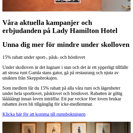
Våra aktuella kampanjer och
erbjudanden på Lady Hamilton Hotel
Unna dig mer för mindre under skolloven
15% rabatt under sport-, påsk- och höstlovet
Under skolloven är det lugnare i stan och det är ett ypperligt tillfälle
att strosa runt Gamla stans gator, gå på restaurang och njuta av
utsikten från Skeppsbrokajen.
Som medlem får du 15% rabatt på alla våra rum och lägenheter
under hela sportlovet, påsklovet och höstlovet. Rabatten är giltig
lååååångt innan loven inträffar. Ett par veckor före loven brukar
rabatten även bli tillgänglig för icke-medlemmar.
Klicka här för att komma till rumsbokningen