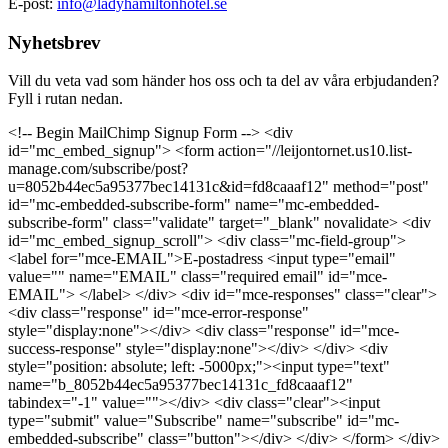
E-post:
info@ladyhamiltonhotel.se
Nyhetsbrev
Vill du veta vad som händer hos oss och ta del av våra erbjudanden?
Fyll i rutan nedan.
<!-- Begin MailChimp Signup Form --> <div
id="mc_embed_signup"> <form action="//leijontornet.us10.list-
manage.com/subscribe/post?
u=8052b44ec5a95377bec14131c&id=fd8caaaf12" method="post"
id="mc-embedded-subscribe-form" name="mc-embedded-
subscribe-form" class="validate" target="_blank" novalidate> <div
id="mc_embed_signup_scroll"> <div class="mc-field-group">
<label for="mce-EMAIL">E-postadress <input type="email"
value="" name="EMAIL" class="required email" id="mce-
EMAIL"> </label> </div> <div id="mce-responses" class="clear">
<div class="response" id="mce-error-response"
style="display:none"></div> <div class="response" id="mce-
success-response" style="display:none"></div> </div> <div
style="position: absolute; left: -5000px;"><input type="text"
name="b_8052b44ec5a95377bec14131c_fd8caaaf12"
tabindex="-1" value=""></div> <div class="clear"><input
type="submit" value="Subscribe" name="subscribe" id="mc-
embedded-subscribe" class="button"></div> </div> </form> </div>