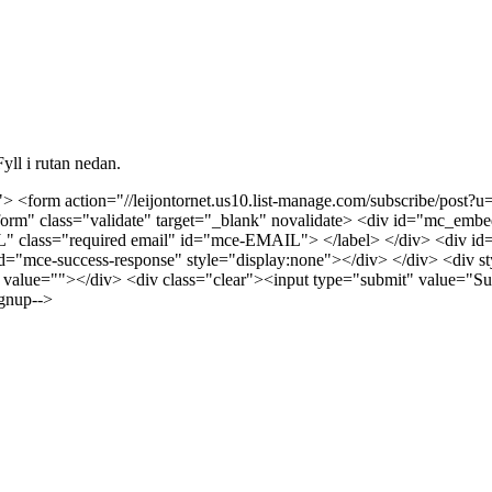
yll i rutan nedan.
> <form action="//leijontornet.us10.list-manage.com/subscribe/po
m" class="validate" target="_blank" novalidate> <div id="mc_embed
class="required email" id="mce-EMAIL"> </label> </div> <div id="m
d="mce-success-response" style="display:none"></div> </div> <div styl
lue=""></div> <div class="clear"><input type="submit" value="Su
gnup-->