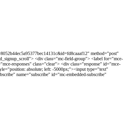
st?u=8052b44ec5a95377bec14131c&id=fd8caaaf12" method="post"
_signup_scroll"> <div class="mc-field-group"> <label for="mce-
ce-responses" class="clear"> <div class="response" id="mce-
e="position: absolute; left: -5000px;"><input type="text"
bscribe" name="subscribe" id="mc-embedded-subscribe"