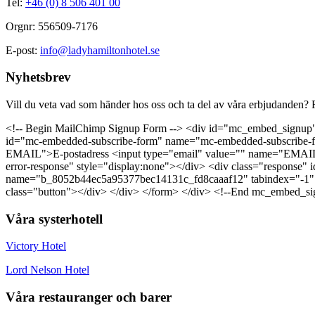
Tel:
+46 (0) 8 506 401 00
Orgnr: 556509-7176
E-post:
info@ladyhamiltonhotel.se
Nyhetsbrev
Vill du veta vad som händer hos oss och ta del av våra erbjudanden? F
<!-- Begin MailChimp Signup Form --> <div id="mc_embed_signup"
id="mc-embedded-subscribe-form" name="mc-embedded-subscribe-for
EMAIL">E-postadress <input type="email" value="" name="EMAIL" 
error-response" style="display:none"></div> <div class="response" i
name="b_8052b44ec5a95377bec14131c_fd8caaaf12" tabindex="-1" va
class="button"></div> </div> </form> </div> <!--End mc_embed_si
Våra systerhotell
Victory Hotel
Lord Nelson Hotel
Våra restauranger och barer