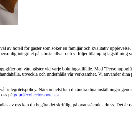
 val av hotell för gäster som söker en familjär och kvalitativ upplevelse
rsonlig integritet på största allvar och vi följer tillämplig lagstiftning
ifter om våra gäster vid varje bokningstillfälle. Med "Personuppgifter"
illhandahålla, utveckla och underhålla vår verksamhet. Vi använder dina
vår integritetspolicy. Närsomhelst kan du ändra dina inställningar geno
a oss på
gdpr@collectorshotels.se
as av oss kan du begära det skriftligt på ovanstående adress. Det är oc