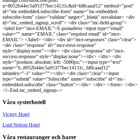
manage.com/subscribe/post?
u=8052b44ec5a95377bec14131c&id=fd8caaaf12" method="post"
id="mc-embedded-subscribe-form" name="mc-embedded-
subscribe-form" class="validate" target="_blank" novalidate> <div
id="mc_embed_signup_scroll"> <div class="mc-field-group">
<label for="mce-EMAIL">E-postadress <input type="email"
value="" name="EMAIL" class="required email" id="mce-
EMAIL"> </label> </div> <div id="mce-responses" class="clear">
<div class="response" id="mce-error-response"
style="display:none"></div> <div class="response" id="mce-
success-response" style="display:none"></div> </div> <div
style="position: absolute; left: -5000px;"><input type="text"
name="b_8052b44ec5a95377bec14131c_fd8caaaf12"
tabindex="-1" value=""></div> <div class="clear"><input
type="submit" value="Subscribe" name="subscribe" id="mc-
embedded-subscribe" class="button"></div> </div> </form> </div>
<!--End mc_embed_signup-->
Våra systerhotell
Victory Hotel
Lord Nelson Hotel
Våra restauranger och barer