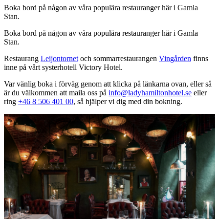
Boka bord på någon av våra populära restauranger här i Gamla
Stan.
Boka bord på någon av våra populära restauranger här i Gamla
Stan.
Restaurang
Leijontornet
och sommarrestaurangen
Vingården
finns
inne på vårt systerhotell Victory Hotel.
Var vänlig boka i förväg genom att klicka på länkarna ovan, eller så
är du välkommen att maila oss på
info@ladyhamiltonhotel.se
eller
ring
+46 8 506 401 00
, så hjälper vi dig med din bokning.