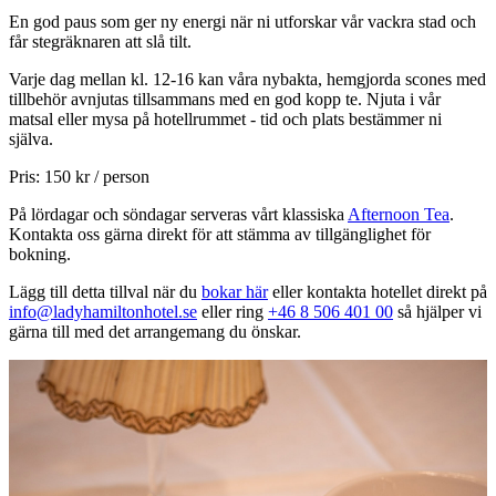
En god paus som ger ny energi när ni utforskar vår vackra stad och
får stegräknaren att slå tilt.
Varje dag mellan kl. 12-16 kan våra nybakta, hemgjorda scones med
tillbehör avnjutas tillsammans med en god kopp te. Njuta i vår
matsal eller mysa på hotellrummet - tid och plats bestämmer ni
själva.
Pris: 150 kr / person
På lördagar och söndagar serveras vårt klassiska
Afternoon Tea
.
Kontakta oss gärna direkt för att stämma av tillgänglighet för
bokning.
Lägg till detta tillval när du
bokar här
eller kontakta hotellet direkt på
info@ladyhamiltonhotel.se
eller ring
+46 8 506 401 00
så hjälper vi
gärna till med det arrangemang du önskar.