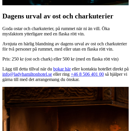
Dagens urval av ost och charkuterier
Goda ostar och charkuterier, på rummet när ni än vill. Öka
mysfaktorn ytterligare med en flaska rött vin.
Avnjuta en härlig blandning av dagens urval av ost och charkuterier
för två personer på rummet, med eller utan en flaska rött vin.
Pris: 250 kr (ost och chark) eller 500 kr (med en flaska rött vin)
Lägg till detta tillval när du
bokar här
eller kontakta hotellet direkt på
info@ladyhamiltonhotel.se
eller ring
+46 8 506 401 00
så hjälper vi
gärna till med det arrangemang du önskar.