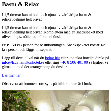
Bastu & Relax
I 1,5 timmar kan ni boka och njuta av vår härliga bastu &
relaxavdelning helt privat.
I 1,5 timmar kan ni boka och njuta av vår härliga bastu &
relaxavdelning helt privat. Komplettera med ett snackspaket med
oliver, chips, nötter och öl om ni önskar.
Pris: 150 kr / person för bastubokningen. Snackspaketet kostar 149
kr / person och läggs till separat.
Lägg till detta tillval när du
bokar här
eller kontakta hotellet direkt på
info@ladyhamiltonhotel.se
eller ring
+46 8 506 401 00
så hjälper vi
gärna till med det arrangemang du önskar.
Läs mer här
Observera att brunnen som syns på bilderna inte är i bruk.