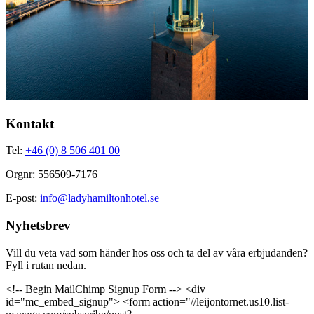
Kontakt
Tel:
+46 (0) 8 506 401 00
Orgnr: 556509-7176
E-post:
info@ladyhamiltonhotel.se
Nyhetsbrev
Vill du veta vad som händer hos oss och ta del av våra erbjudanden?
Fyll i rutan nedan.
<!-- Begin MailChimp Signup Form --> <div
id="mc_embed_signup"> <form action="//leijontornet.us10.list-